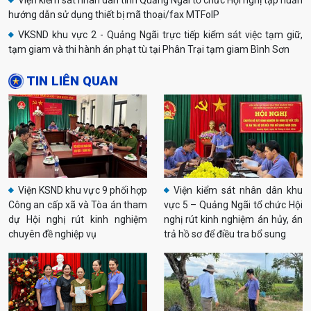
Viện kiểm sát nhân dân tỉnh Quảng Ngãi tổ chức Hội nghị tập huấn
hướng dẫn sử dụng thiết bị mã thoại/fax MTFoIP
VKSND khu vực 2 - Quảng Ngãi trực tiếp kiểm sát việc tạm giữ,
tạm giam và thi hành án phạt tù tại Phân Trại tạm giam Bình Sơn
TIN LIÊN QUAN
Viện KSND khu vực 9 phối hợp
Viện kiểm sát nhân dân khu
Công an cấp xã và Tòa án tham
vực 5 – Quảng Ngãi tổ chức Hội
dự Hội nghị rút kinh nghiệm
nghị rút kinh nghiệm án hủy, án
chuyên đề nghiệp vụ
trả hồ sơ để điều tra bổ sung