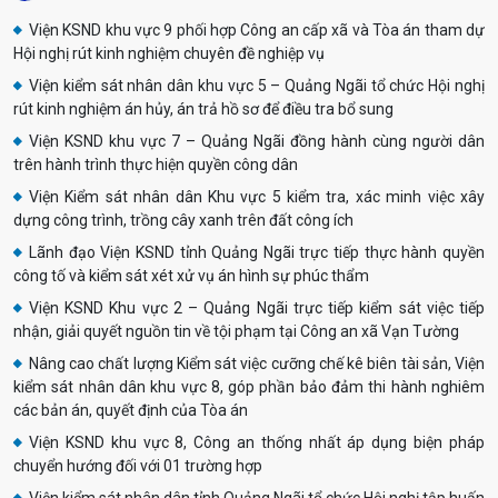
Viện KSND khu vực 9 phối hợp Công an cấp xã và Tòa án tham dự
Hội nghị rút kinh nghiệm chuyên đề nghiệp vụ
Viện kiểm sát nhân dân khu vực 5 – Quảng Ngãi tổ chức Hội nghị
rút kinh nghiệm án hủy, án trả hồ sơ để điều tra bổ sung
Viện KSND khu vực 7 – Quảng Ngãi đồng hành cùng người dân
trên hành trình thực hiện quyền công dân
Viện Kiểm sát nhân dân Khu vực 5 kiểm tra, xác minh việc xây
dựng công trình, trồng cây xanh trên đất công ích
Lãnh đạo Viện KSND tỉnh Quảng Ngãi trực tiếp thực hành quyền
công tố và kiểm sát xét xử vụ án hình sự phúc thẩm
Viện KSND Khu vực 2 – Quảng Ngãi trực tiếp kiểm sát việc tiếp
nhận, giải quyết nguồn tin về tội phạm tại Công an xã Vạn Tường
Nâng cao chất lượng Kiểm sát việc cưỡng chế kê biên tài sản, Viện
kiểm sát nhân dân khu vực 8, góp phần bảo đảm thi hành nghiêm
các bản án, quyết định của Tòa án
Viện KSND khu vực 8, Công an thống nhất áp dụng biện pháp
chuyển hướng đối với 01 trường hợp