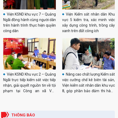
Viện KSND khu vực 7 – Quảng
Viện Kiểm sát nhân dân Khu
Ngãi đồng hành cùng người dân
vực 5 kiểm tra, xác minh việc
trên hành trình thực hiện quyền
xây dựng công trình, trồng cây
công dân
xanh trên đất công ích
Thông báo tuyển dụng công chức ngành Kiểm sát nhân dân
Viện KSND Khu vực 2 – Quảng
Nâng cao chất lượng Kiểm sát
năm 2026 theo Nghị định số 179/2024/NĐ-CP
Ngãi trực tiếp kiểm sát việc tiếp
việc cưỡng chế kê biên tài sản,
nhận, giải quyết nguồn tin về tội
Viện kiểm sát nhân dân khu vực
Quyết định về việc công bố công khai phân bổ dự toán ngân
phạm tại Công an xã Vạn
8, góp phần bảo đảm thi hành
sách Nhà nước năm 2026 của Viện kiểm sát nhân dân tỉnh
Tường
nghiêm các bản án, quyết định
Quảng Ngãi
của Tòa án
Thông báo về việc tổ chức các hoạt động tuyên truyền chào
mừng kỷ niệm 66 năm Ngày thành lập ngành Kiểm sát nhân dân
THÔNG BÁO
(26/7/1960 - 26/7/2026)