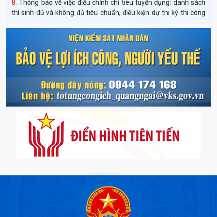
Thông báo về việc điều chỉnh chỉ tiêu tuyển dụng; danh sách
thí sinh đủ và không đủ tiêu chuẩn, điều kiện dự thi kỳ thi công
chức nghiệp vụ kiểm sát Ngành KSND đợt 2 năm 2025
Quyết định công khai bổ sung dự toán năm 2025
Quyết định công khai phân bổ dự toán đầu năm 2026
Thông báo tuyển dụng công chức ngành Kiểm sát nhân dân
năm 2026 theo Nghị định số 179/2024/NĐ-CP
Quyết định về việc công bố công khai phân bổ dự toán ngân
sách Nhà nước năm 2026 của Viện kiểm sát nhân dân tỉnh
Quảng Ngãi
Thông báo về việc tổ chức các hoạt động tuyên truyền chào
mừng kỷ niệm 66 năm Ngày thành lập ngành Kiểm sát nhân dân
(26/7/1960 - 26/7/2026)
Quyết định Công khai quyết toán ngân sách năm 2025 của
VKSND tỉnh Quảng Ngãi
Thông báo số 38 kết quả phúc khảo và kết quả trúng tuyển
kỳ thi tuyển công chức NVKS ngành KSND đợt 2 năm 2025
Thông báo kết quả điểm thi vòng 2 kỳ thi tuyển công chửc