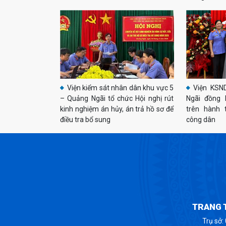
1
Viện kiểm sát nhân dân khu vực 5
Viện KSN
– Quảng Ngãi tổ chức Hội nghị rút
Ngãi đồng 
kinh nghiệm án hủy, án trả hồ sơ để
trên hành 
điều tra bổ sung
công dân
TRANG T
Trụ sở: