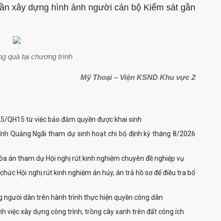
n
hần xây dựng hình ảnh người cán bộ Kiểm sát gần
2
t
ng quà tại chương trình
K
Mỹ Thoại – Viện KSND Khu vực 2
c
d
Lan tỏa giá trị nhân văn của Nghị quyết số 205/2025/QH15 từ việc bảo đảm quyền được khai sinh
tỉnh Quảng Ngãi tham dự sinh hoạt chi bộ định kỳ tháng 8/2026
d
k
Viện KSND khu vực 9 phối hợp Công an cấp xã và Tòa án tham dự Hội nghị rút kinh nghiệm chuyên đề nghiệp vụ
N
hức Hội nghị rút kinh nghiệm án hủy, án trả hồ sơ để điều tra bổ
 người dân trên hành trình thực hiện quyền công dân
h việc xây dựng công trình, trồng cây xanh trên đất công ích