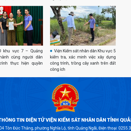
D khu vực 7 – Quảng
Viện Kiểm sát nhân dân Khu vực 5
hành cùng người dân
kiểm tra, xác minh việc xây dựng
trình thực hiện quyền
công trình, trồng cây xanh trên đất
công ích
HÔNG TIN ĐIỆN TỬ VIỆN KIỂM SÁT NHÂN DÂN TỈNH QU
 04 Tôn Đức Thắng, phường Nghĩa Lộ, tỉnh Quảng Ngãi, Điện thoại: 0255