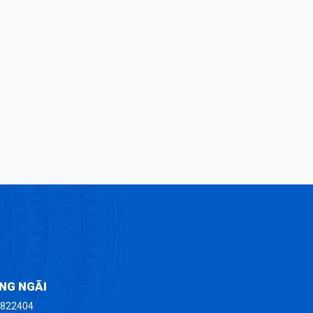
ẢNG NGÃI
.3822404