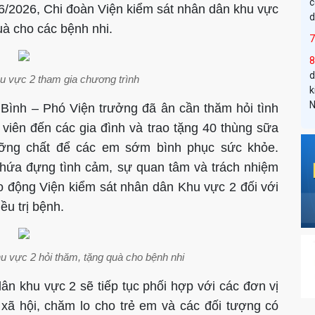
c
6/2026, Chi đoàn Viện kiểm sát nhân dân khu vực
d
uà cho các bệnh nhi.
d
 vực 2 tham gia chương trình
k
N
Bình – Phó Viện trưởng đã ân cần thăm hỏi tình
viên đến các gia đình và trao tặng 40 thùng sữa
ng chất để các em sớm bình phục sức khỏe.
hứa đựng tình cảm, sự quan tâm và trách nhiệm
o động Viện kiểm sát nhân dân Khu vực 2 đối với
ều trị bệnh.
t
 vực 2 hỏi thăm, tặng quà cho bệnh nhi
s
dân khu vực 2 sẽ tiếp tục phối hợp với các đơn vị
t
 xã hội, chăm lo cho trẻ em và các đối tượng có