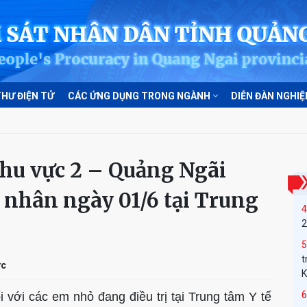
HƯ ĐIỆN TỬ
CÁC ỨNG DỤNG TRONG NGÀNH
DIỄN ĐÀN NGHIỆ
t
s
hu vực 2 – Quảng Ngãi
t
n
 nhân ngày 01/6 tại Trung
2
t
ực
K
với các em nhỏ đang điều trị tại Trung tâm Y tế