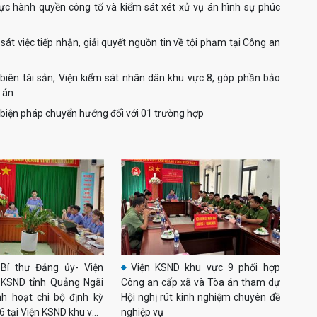
hực hành quyền công tố và kiểm sát xét xử vụ án hình sự phúc
át việc tiếp nhận, giải quyết nguồn tin về tội phạm tại Công an
biên tài sản, Viện kiểm sát nhân dân khu vực 8, góp phần bảo
 án
biện pháp chuyển hướng đối với 01 trường hợp
 Bí thư Đảng ủy- Viện
Viện KSND khu vực 9 phối hợp
 KSND tỉnh Quảng Ngãi
Công an cấp xã và Tòa án tham dự
h hoạt chi bộ định kỳ
Hội nghị rút kinh nghiệm chuyên đề
6 tại Viện KSND khu vực
nghiệp vụ