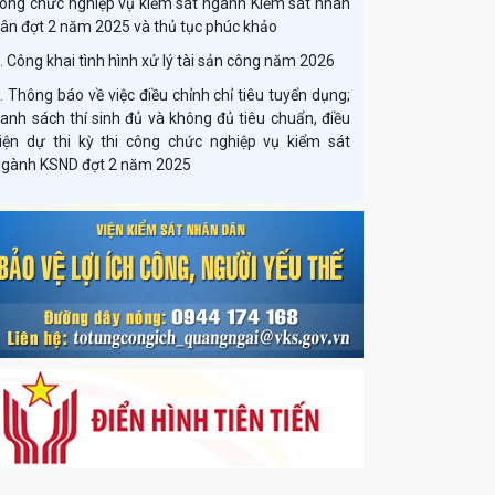
ông chửc nghiệp vụ kiểm sát ngành Kiểm sát nhân
ân đợt 2 năm 2025 và thủ tục phúc khảo
Công khai tình hình xử lý tài sản công năm 2026
Thông báo về việc điều chỉnh chỉ tiêu tuyển dụng;
anh sách thí sinh đủ và không đủ tiêu chuẩn, điều
iện dự thi kỳ thi công chức nghiệp vụ kiểm sát
gành KSND đợt 2 năm 2025
Quyết định công khai bổ sung dự toán năm 2025
Quyết định công khai phân bổ dự toán đầu năm
2026
Thông báo tuyển dụng công chức ngành Kiểm
sát nhân dân năm 2026 theo Nghị định số
179/2024/NĐ-CP
Quyết định về việc công bố công khai phân bổ dự
oán ngân sách Nhà nước năm 2026 của Viện kiểm
át nhân dân tỉnh Quảng Ngãi
Thông báo về việc tổ chức các hoạt động tuyên
ruyền chào mừng kỷ niệm 66 năm Ngày thành lập