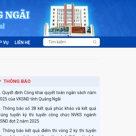
Thông báo tuyển dụng công chức ngành Kiểm sát
nhân dân năm 2026 theo Nghị định số
179/2024/NĐ-CP
P VỤ
LIÊN HỆ
Quyết định về việc công bố công khai phân bổ dự
oán ngân sách Nhà nước năm 2026 của Viện kiểm
át nhân dân tỉnh Quảng Ngãi
Thông báo về việc tổ chức các hoạt động tuyên
ruyền chào mừng kỷ niệm 66 năm Ngày thành lập
THÔNG BÁO
gành Kiểm sát nhân dân (26/7/1960 - 26/7/2026)
Quyết định Công khai quyết toán ngân sách năm
025 của VKSND tỉnh Quảng Ngãi
Thông báo số 38 kết quả phúc khảo và kết quả
rúng tuyển kỳ thi tuyển công chức NVKS ngành
SND đợt 2 năm 2025
Thông báo kết quả điểm thi vòng 2 kỳ thi tuyển